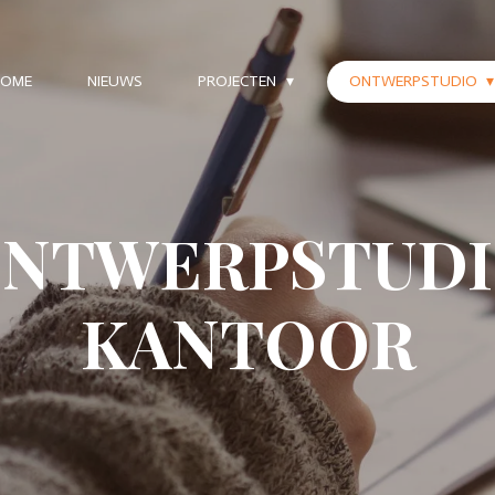
HOME
NIEUWS
PROJECTEN
ONTWERPSTUDIO
NTWERPSTUD
KANTOOR