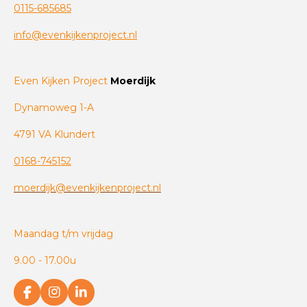
0115-685685
info@evenkijkenproject.nl
Even Kijken Project
Moerdijk
Dynamoweg 1-A
4791 VA Klundert
0168-745152
moerdijk@evenkijkenproject.nl
Maandag t/m vrijdag
9.00 - 17.00u
F
I
L