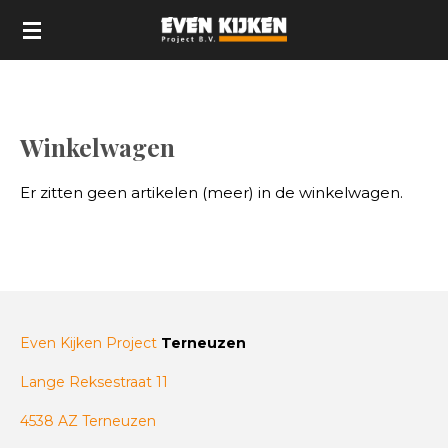
Ga
direct
naar
de
hoofdinhoud
Winkelwagen
Er zitten geen artikelen (meer) in de winkelwagen.
Even Kijken Project
Terneuzen
Lange Reksestraat 11
4538 AZ Terneuzen