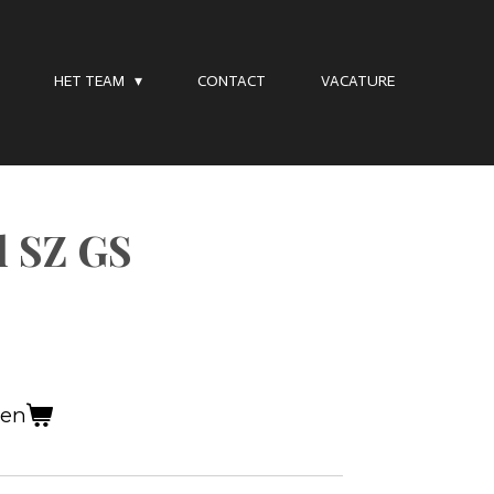
HET TEAM
CONTACT
VACATURE
l SZ GS
gen