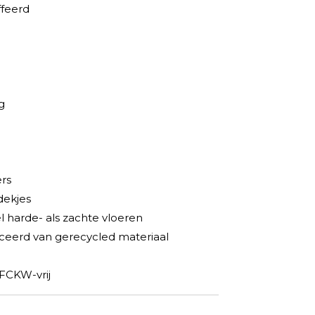
ffeerd
g
rs
dekjes
l harde- als zachte vloeren
uceerd van gerecycled materiaal
 FCKW-vrij