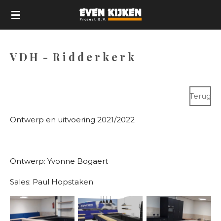
Ga
direct
naar
de
V D H - R i d d e r k e r k
hoofdinhoud
Terug
Ontwerp en uitvoering 2021/2022
Ontwerp: Yvonne Bogaert
Sales: Paul Hopstaken