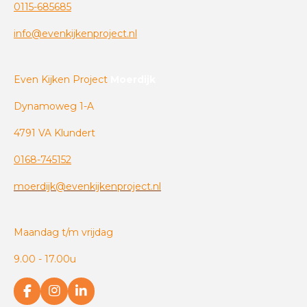
0115-685685
info@evenkijkenproject.nl
Even Kijken Project
Moerdijk
Dynamoweg 1-A
4791 VA Klundert
0168-745152
moerdijk@evenkijkenproject.nl
Maandag t/m vrijdag
9.00 - 17.00u
F
I
L