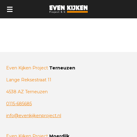
Ga
direct
naar
de
hoofdinhoud
Even Kijken Project
Terneuzen
Lange Reksestraat 11
4538 AZ Terneuzen
0115-685685
info@evenkijkenproject.nl
Even Kijken Project
Moerdijk