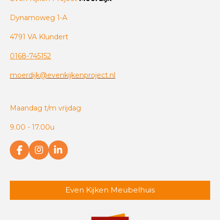
Dynamoweg 1-A
4791 VA Klundert
0168-745152
moerdijk@evenkijkenproject.nl
Maandag t/m vrijdag
9.00 - 17.00u
F
I
L
a
n
i
c
s
n
e
t
k
b
a
e
Even Kijken Meubelhuis
o
g
d
o
r
I
k
a
n